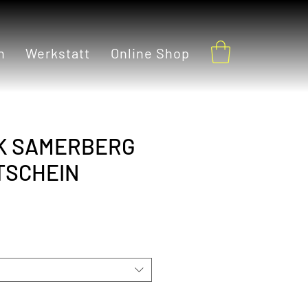
h
Werkstatt
Online Shop
K SAMERBERG
TSCHEIN
reis