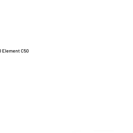
Schnellansicht
0 Element C50
S