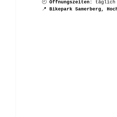
🕘 
Öffnungszeiten:
 täglich
📍 
Bikepark Samerberg, Hoc