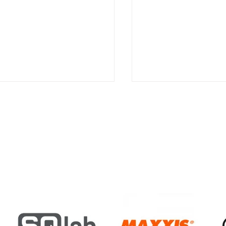
S
R-WORK-RIDE 13.
B/O/F/F 2026 AM B
UST
SAMERBERG