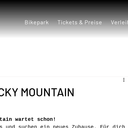
Bikepark
Tickets & Preise
Verlei
CKY MOUNTAIN
tain wartet schon!
s und suchen ein neues Zuhause. Für dich